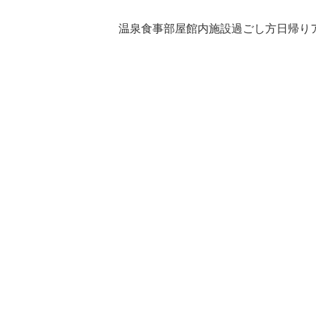
温泉
食事
部屋
館内施設
過ごし方
日帰り