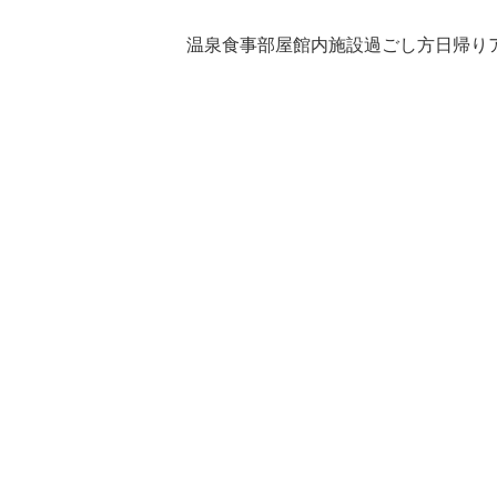
温泉
食事
部屋
館内施設
過ごし方
日帰り